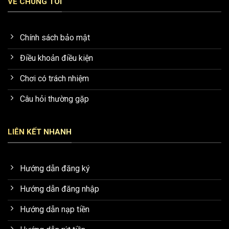
VỀ CHÚNG TÔI
Chính sách bảo mật
Điều khoản điều kiện
Chơi có trách nhiệm
Câu hỏi thường gặp
LIÊN KẾT NHANH
Hướng dẫn đăng ký
Hướng dẫn đăng nhập
Hướng dẫn nạp tiền