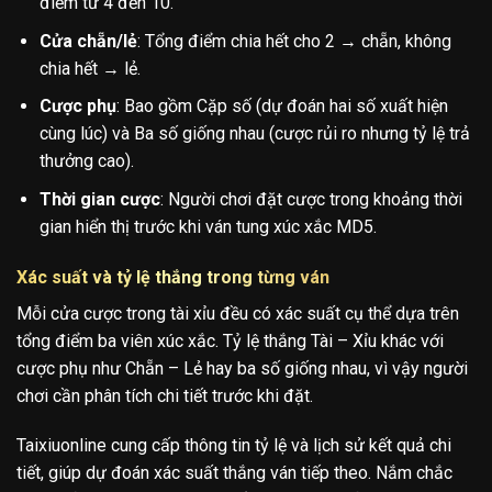
điểm từ 4 đến 10.
Cửa chẵn/lẻ
: Tổng điểm chia hết cho 2 → chẵn, không
chia hết → lẻ.
Cược phụ
: Bao gồm Cặp số (dự đoán hai số xuất hiện
cùng lúc) và Ba số giống nhau (cược rủi ro nhưng tỷ lệ trả
thưởng cao).
Thời gian cược
: Người chơi đặt cược trong khoảng thời
gian hiển thị trước khi ván tung xúc xắc MD5.
Xác suất và tỷ lệ thắng trong từng ván
Mỗi cửa cược trong tài xỉu đều có xác suất cụ thể dựa trên
tổng điểm ba viên xúc xắc. Tỷ lệ thắng Tài – Xỉu khác với
cược phụ như Chẵn – Lẻ hay ba số giống nhau, vì vậy người
chơi cần phân tích chi tiết trước khi đặt.
Taixiuonline cung cấp thông tin tỷ lệ và lịch sử kết quả chi
tiết, giúp dự đoán xác suất thắng ván tiếp theo. Nắm chắc