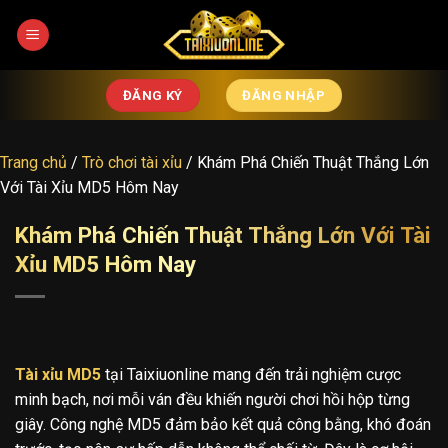
Bỏ
qua
nội
dung
ĐĂNG KÝ
ĐĂNG NHẬP
Trang chủ
/
Trò chơi tài xỉu
/
Khám Phá Chiến Thuật Thắng Lớn
Với Tài Xỉu MD5 Hôm Nay
Khám Phá Chiến Thuật Thắng Lớn Với Tài
Xỉu MD5 Hôm Nay
Tài xỉu MD5
tại Taixiuonline mang đến trải nghiệm cược
minh bạch, nơi mỗi ván đều khiến người chơi hồi hộp từng
giây. Công nghệ MD5 đảm bảo kết quả công bằng, khó đoán