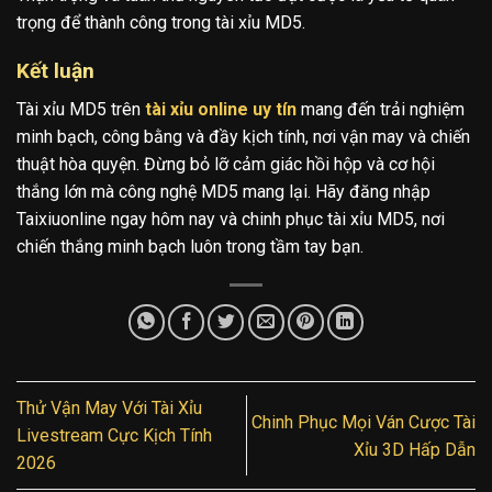
trọng để thành công trong tài xỉu MD5.
Kết luận
Tài xỉu MD5 trên
tài xỉu online uy tín
mang đến trải nghiệm
minh bạch, công bằng và đầy kịch tính, nơi vận may và chiến
thuật hòa quyện. Đừng bỏ lỡ cảm giác hồi hộp và cơ hội
thắng lớn mà công nghệ MD5 mang lại. Hãy đăng nhập
Taixiuonline ngay hôm nay và chinh phục tài xỉu MD5, nơi
chiến thắng minh bạch luôn trong tầm tay bạn.
Thử Vận May Với Tài Xỉu
Chinh Phục Mọi Ván Cược Tài
Livestream Cực Kịch Tính
Xỉu 3D Hấp Dẫn
2026