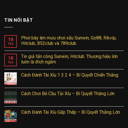
TIN NỔI BẬT
Phơi bày âm mưu chơi xấu Sunwin, Go88, Rikvip,
18
Hitclub, B52club và 789club
Th3
Tin giả tấn công Sunwin, Hitclub: Thương hiệu lớn
18
luôn là đích ngắm
Th3
Cách Đánh Tài Xỉu 1 3 2 4 – Bí Quyết Chiến Thắng
Cách Chơi Bẻ Cầu Tải Xỉu – Bí Quyết Thắng Lớn
Cách Đánh Tài Xỉu Gấp Thếp – Bí Quyết Thắng Lớn