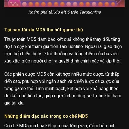
Khám phá tài xỉu MD5 trên Taixiuonline
Tại sao tài xỉu MD5 thu hút game thủ
Thuật toán MD5 đảm bảo kết quả không thể thay đổi, tăng
độ tin cậy khi tham gia trên Taixiuonline. Ngoài ra, giao diện
trực tiếp hiển thị tỷ lệ trả thưởng và tổng điểm của ba viên
xúc xắc, giúp người chơi ra quyết định chính xác và kịp thời.
Các phiên cược MD5 còn kết hợp nhiều mức cược, từ thấp
đến cao, phù hợp với ngân sách và chiến lược cá cược của
từng game thủ. Tính minh bạch, kết hợp với khả năng theo
dõi kết quả liên tục, giúp người chơi tăng sự tự tin khi tham
gia tài xỉu.
Những điểm đặc sắc trong cơ chế MD5
Cơ chế MD5 mã hóa kết quả của từng ván, đảm bảo tính