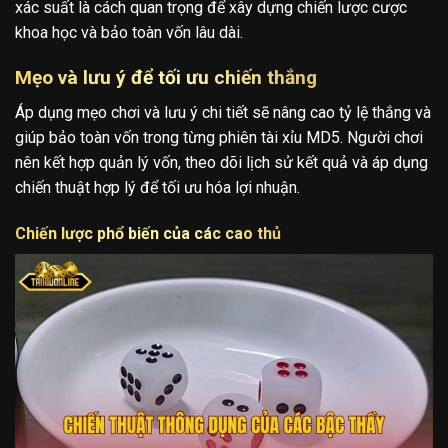
xác suất là cách quan trọng để xây dựng chiến lược cược
khoa học và bảo toàn vốn lâu dài.
Mẹo và lưu ý để tối ưu chiến thắng
Áp dụng mẹo chơi và lưu ý chi tiết sẽ nâng cao tỷ lệ thắng và
giúp bảo toàn vốn trong từng phiên tài xỉu MD5. Người chơi
nên kết hợp quản lý vốn, theo dõi lịch sử kết quả và áp dụng
chiến thuật hợp lý để tối ưu hóa lợi nhuận.
Chiến lược phổ biến của các cao thủ