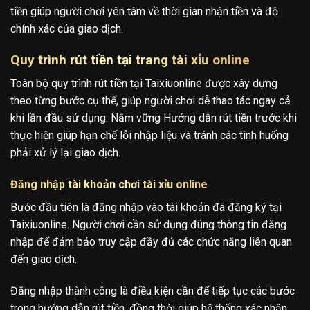
tiền giúp người chơi yên tâm về thời gian nhận tiền và độ
chính xác của giao dịch.
Quy trình rút tiền tại trang tài xỉu online
Toàn bộ quy trình rút tiền tại Taixiuonline được xây dựng
theo từng bước cụ thể, giúp người chơi dễ thao tác ngay cả
khi lần đầu sử dụng. Nắm vững Hướng dẫn rút tiền trước khi
thực hiện giúp hạn chế lỗi nhập liệu và tránh các tình huống
phải xử lý lại giao dịch.
Đăng nhập tài khoản chơi tài xỉu online
Bước đầu tiên là đăng nhập vào tài khoản đã đăng ký tại
Taixiuonline. Người chơi cần sử dụng đúng thông tin đăng
nhập để đảm bảo truy cập đầy đủ các chức năng liên quan
đến giao dịch.
Đăng nhập thành công là điều kiện cần để tiếp tục các bước
trong hướng dẫn rút tiền, đồng thời giúp hệ thống xác nhận