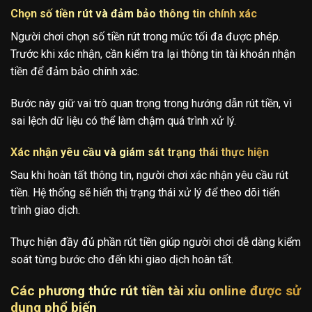
Chọn số tiền rút và đảm bảo thông tin chính xác
Người chơi chọn số tiền rút trong mức tối đa được phép.
Trước khi xác nhận, cần kiểm tra lại thông tin tài khoản nhận
tiền để đảm bảo chính xác.
Bước này giữ vai trò quan trọng trong hướng dẫn rút tiền, vì
sai lệch dữ liệu có thể làm chậm quá trình xử lý.
Xác nhận yêu cầu và giám sát trạng thái thực hiện
Sau khi hoàn tất thông tin, người chơi xác nhận yêu cầu rút
tiền. Hệ thống sẽ hiển thị trạng thái xử lý để theo dõi tiến
trình giao dịch.
Thực hiện đầy đủ phần rút tiền giúp người chơi dễ dàng kiểm
soát từng bước cho đến khi giao dịch hoàn tất.
Các phương thức rút tiền tài xỉu online được sử
dụng phổ biến