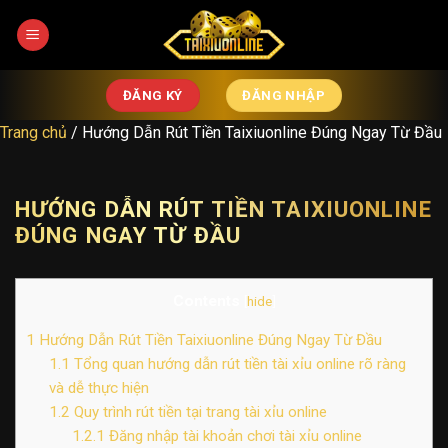
Bỏ
qua
nội
dung
ĐĂNG KÝ
ĐĂNG NHẬP
Trang chủ
/
Hướng Dẫn Rút Tiền Taixiuonline Đúng Ngay Từ Đầu
HƯỚNG DẪN RÚT TIỀN TAIXIUONLINE
ĐÚNG NGAY TỪ ĐẦU
Contents
[
hide
]
1
Hướng Dẫn Rút Tiền Taixiuonline Đúng Ngay Từ Đầu
1.1
Tổng quan hướng dẫn rút tiền tài xỉu online rõ ràng
và dễ thực hiện
1.2
Quy trình rút tiền tại trang tài xỉu online
1.2.1
Đăng nhập tài khoản chơi tài xỉu online