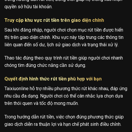
quyền sở hữu tài khoản.
Truy cập khu vực rút tiền trên giao diện chính
Sau khi đăng nhập, người chơi chọn mục rút tiền được hiển
thị trên giao diện chính. Khu vực này tập trung các thông tin
liên quan đến số dư, lịch sử giao dịch và trạng thái xử lý.
Thao tác đúng theo quy trình rút tiền giúp người chơi nhanh
chóng tìm đúng chức năng cần sử dụng.
Quyết định hình thức rút tiền phù hợp với bạn
Taixiuonline hỗ trợ nhiều phương thức rút khác nhau, đáp ứng
nhu cầu đa dạng. Người chơi có thể cân nhắc lựa chọn dựa
trên thói quen và tốc độ mong muốn.
Trong hướng dẫn rút tiền, việc chọn đúng phương thức giúp
giao dịch diễn ra thuận lợi và hạn chế phát sinh điều chỉnh.