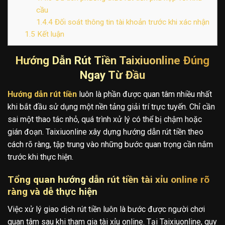
cầu
1.4.4
Đối soát thông tin tài khoản trước khi xác nhận
1.5
Kết luận
Hướng Dẫn Rút Tiền Taixiuonline Đúng
Ngay Từ Đầu
Hướng dẫn rút tiền
luôn là phần được quan tâm nhiều nhất
khi bắt đầu sử dụng một nền tảng giải trí trực tuyến. Chỉ cần
sai một thao tác nhỏ, quá trình xử lý có thể bị chậm hoặc
gián đoạn. Taixiuonline xây dựng hướng dẫn rút tiền theo
cách rõ ràng, tập trung vào những bước quan trọng cần nắm
trước khi thực hiện.
Tổng quan hướng dẫn rút tiền tài xỉu online rõ
ràng và dễ thực hiện
Việc xử lý giao dịch rút tiền luôn là bước được người chơi
quan tâm sau khi tham gia tài xỉu online. Tại Taixiuonline, quy