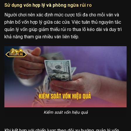
Sử dụng vốn hợp lý và phòng ngừa rủi ro
Người chơi nên xác định mức cược tối đa cho mỗi ván và
phân bổ vốn hợp lý giữa các cửa. Việc tuân thủ nguyên tắc
quản lý vốn giúp giảm thiểu rủi ro thua lỗ kéo dài và duy trì
khả năng tham gia nhiều ván liên tiếp.
Kiểm soát vốn hiệu quả
Khi kết hợp với chiến lược theo dõi xu hướng, quản lý vốn