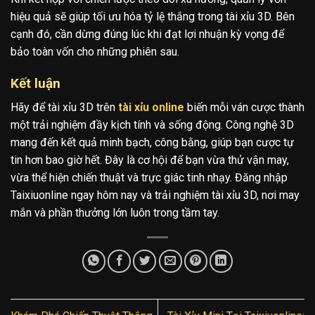
hiệu quả sẽ giúp tối ưu hóa tỷ lệ thắng trong tài xỉu 3D. Bên
cạnh đó, cần dừng đúng lúc khi đạt lợi nhuận kỳ vọng để
bảo toàn vốn cho những phiên sau.
Kết luận
Hãy để tài xỉu 3D trên
tài xỉu online
biến mỗi ván cược thành
một trải nghiệm đầy kịch tính và sống động. Công nghệ 3D
mang đến kết quả minh bạch, công bằng, giúp bạn cược tự
tin hơn bao giờ hết. Đây là cơ hội để bạn vừa thử vận may,
vừa thể hiện chiến thuật và trực giác tinh nhạy. Đăng nhập
Taixiuonline ngay hôm nay và trải nghiệm tài xỉu 3D, nơi may
mắn và phần thưởng lớn luôn trong tầm tay.