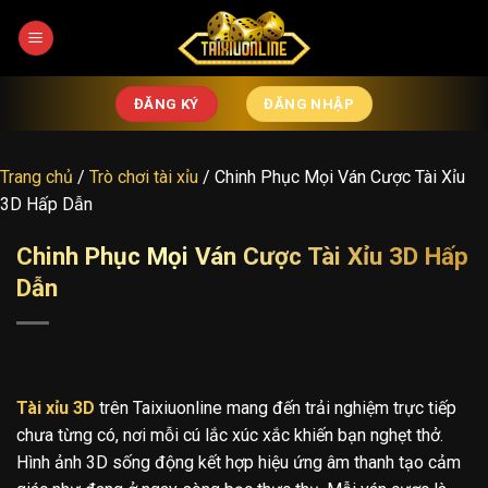
Bỏ
qua
nội
dung
ĐĂNG KÝ
ĐĂNG NHẬP
Trang chủ
/
Trò chơi tài xỉu
/
Chinh Phục Mọi Ván Cược Tài Xỉu
3D Hấp Dẫn
Chinh Phục Mọi Ván Cược Tài Xỉu 3D Hấp
Dẫn
Tài xỉu 3D
trên Taixiuonline mang đến trải nghiệm trực tiếp
chưa từng có, nơi mỗi cú lắc xúc xắc khiến bạn nghẹt thở.
Hình ảnh 3D sống động kết hợp hiệu ứng âm thanh tạo cảm