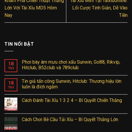
Khám Phá Chiến Thuật Thắng
Tài Xỉu Mini Tại Taixiuonline:
Lớn Với Tài Xỉu MD5 Hôm
Lối Cược Tinh Giản, Dễ Vào
Nay
Tiền
TIN NỔI BẬT
Phơi bày âm mưu chơi xấu Sunwin, Go88, Rikvip,
18
Hitclub, B52club và 789club
Th3
Tin giả tấn công Sunwin, Hitclub: Thương hiệu lớn
18
luôn là đích ngắm
Th3
Cách Đánh Tài Xỉu 1 3 2 4 – Bí Quyết Chiến Thắng
Cách Chơi Bẻ Cầu Tải Xỉu – Bí Quyết Thắng Lớn