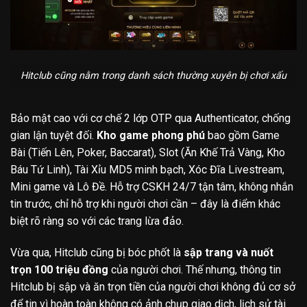
Hitclub cũng nằm trong danh sách thường xuyên bị chơi xấu
Bảo mật cao với cơ chế 2 lớp OTP qua Authenticator, chống
gian lận tuyệt đối.
Kho game phong phú
bao gồm Game
Bài (Tiến Lên, Poker, Baccarat), Slot (Ăn Khế Trả Vàng, Kho
Báu Tứ Linh), Tài Xỉu MD5 minh bạch, Xóc Đĩa Livestream,
Mini game và Lô Đề. Hỗ trợ CSKH 24/7 tận tâm, không nhắn
tin trước, chỉ hỗ trợ khi người chơi cần – đây là điểm khác
biệt rõ ràng so với các trang lừa đảo.
Vừa qua, Hitclub cũng bị bóc phốt là
sập trang và
nuốt
trọn 100 triệu đồng
của người chơi. Thế nhưng, thông tin
Hitclub bị sập và ăn trọn tiền của người chơi không đủ cơ sở
để tin vì hoàn toàn không có ảnh chụp giao dịch, lịch sử tài