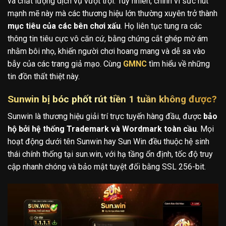
và chất lượng dịch vụ vượt trội. Tuy nhiên, chính vì sức hút
mạnh mẽ này mà các thương hiệu lớn thường xuyên trở thành
mục tiêu của các bên chơi xấu
. Họ liên tục tung ra các
thông tin tiêu cực vô căn cứ, bằng chứng cắt ghép mờ ám
nhằm bôi nhọ, khiến người chơi hoang mang và dễ sa vào
bẫy của các trang giả mạo. Cùng
GMNC
tìm hiểu về những
tin đồn thất thiệt này.
Sunwin bị bóc phốt rút tiền 1 tuần không được?
Sunwin là thương hiệu giải trí trực tuyến hàng đầu, được
b
ảo
hộ bởi hệ thống Trademark và Wordmark toàn cầu
. Mọi
hoạt động dưới tên Sunwin hay Sun Win đều thuộc hệ sinh
thái chính thống tại sun.win, với hạ tầng ổn định, tốc độ truy
cập nhanh chóng và bảo mật tuyệt đối bằng SSL 256-bit.