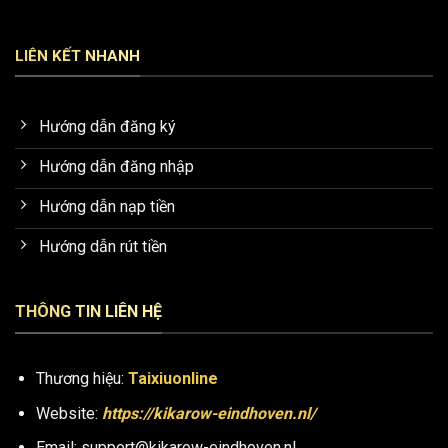
LIÊN KẾT NHANH
Hướng dẫn đăng ký
Hướng dẫn đăng nhập
Hướng dẫn nạp tiền
Hướng dẫn rút tiền
THÔNG TIN LIÊN HỆ
Thương hiệu:
Taixiuonline
Website:
https://kikarow-eindhoven.nl/
Email:
support@kikarow-eindhoven.nl