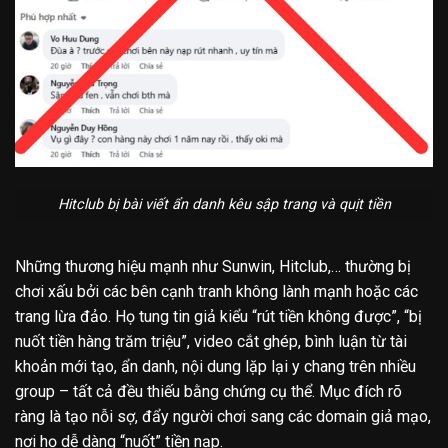
Hitclub bị bài viết ẩn danh kêu sập trang và quịt tiền
Những thương hiệu mạnh như Sunwin, Hitclub,… thường bị
chơi xấu bởi các bên cạnh tranh không lành mạnh hoặc các
trang lừa đảo. Họ tung tin giả kiểu “rút tiền không được”, “bị
nuốt tiền hàng trăm triệu”, video cắt ghép, bình luận từ tài
khoản mới tạo, ẩn danh, nội dung lặp lại y chang trên nhiều
group – tất cả đều thiếu bằng chứng cụ thể. Mục đích rõ
ràng là tạo nỗi sợ, đẩy người chơi sang các domain giả mạo,
nơi họ dễ dàng “nuốt” tiền nạp.