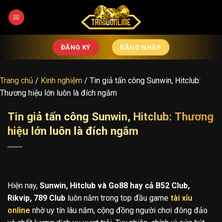
Bỏ
qua
nội
dung
ĐĂNG KÝ
ĐĂNG NHẬP
Trang chủ
/
Kinh nghiệm
/
Tin giả tấn công Sunwin, Hitclub:
Thương hiệu lớn luôn là đích ngắm
Tin giả tấn công Sunwin, Hitclub: Thương
hiệu lớn luôn là đích ngắm
Hiện nay,
Sunwin, Hitclub và Go88 hay cả B52 Club,
Rikvip, 789 Club
luôn nằm trong top đầu game
tài xỉu
online
nhờ uy tín lâu năm, cộng đồng người chơi đông đảo