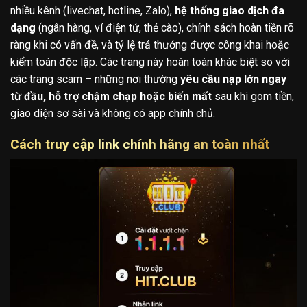
nhiều kênh (livechat, hotline, Zalo),
hệ thống giao dịch đa
dạng
(ngân hàng, ví điện tử, thẻ cào), chính sách hoàn tiền rõ
ràng khi có vấn đề, và tỷ lệ trả thưởng được công khai hoặc
kiểm toán độc lập. Các trang này hoàn toàn khác biệt so với
các trang scam – những nơi thường
yêu cầu nạp lớn ngay
từ đầu, hỗ trợ chậm chạp hoặc biến mất
sau khi gom tiền,
giao diện sơ sài và không có app chính chủ.
Cách truy cập link chính hãng an toàn nhất