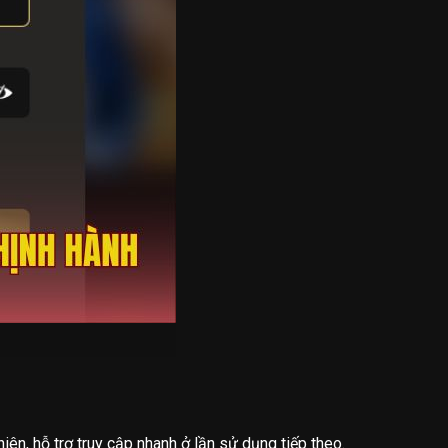
ên, hỗ trợ truy cập nhanh ở lần sử dụng tiếp theo.