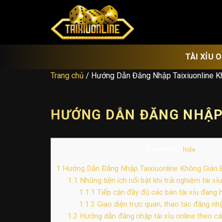
Bỏ
qua
nội
dung
TÀI XỈU 
Trang chủ
/
Hướng Dẫn Đăng Nhập Taixiuonline K
HƯỚNG DẪN ĐĂNG NHẬP 
Contents
[
hide
]
1
Hướng Dẫn Đăng Nhập Taixiuonline Không Gián
1.1
Những tiện ích nổi bật khi trải nghiệm tài xỉu
1.1.1
Tiếp cận đầy đủ các bàn tài xỉu đang 
1.1.2
Giao diện trực quan, thao tác đăng nh
1.2
Hướng dẫn đăng nhập tài xỉu online theo c