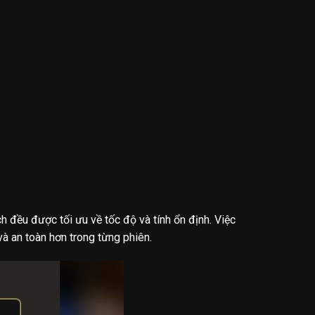
 đều được tối ưu về tốc độ và tính ổn định. Việc
à an toàn hơn trong từng phiên.