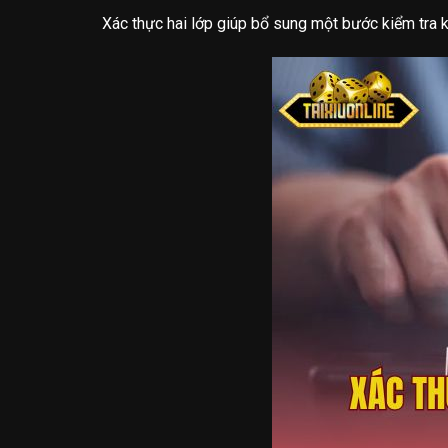
Xác thực hai lớp giúp bổ sung một bước kiểm tra k