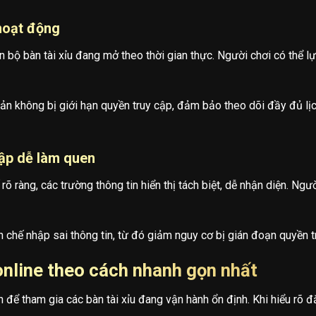
 hoạt động
àn bộ bàn tài xỉu đang mở theo thời gian thực. Người chơi có thể 
n không bị giới hạn quyền truy cập, đảm bảo theo dõi đầy đủ lịc
hập dễ làm quen
rõ ràng, các trường thông tin hiển thị tách biệt, dễ nhận diện. Ng
hế nhập sai thông tin, từ đó giảm nguy cơ bị gián đoạn quyền tr
online theo cách nhanh gọn nhất
n để tham gia các bàn tài xỉu đang vận hành ổn định. Khi hiểu rõ đ