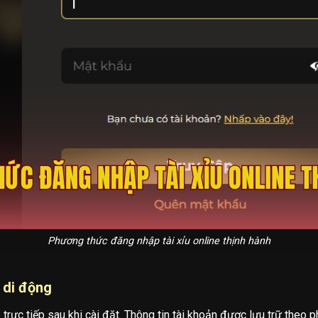
Phương thức đăng nhập tài xỉu online thịnh hành
 di động
c tiếp sau khi cài đặt. Thông tin tài khoản được lưu trữ theo phi