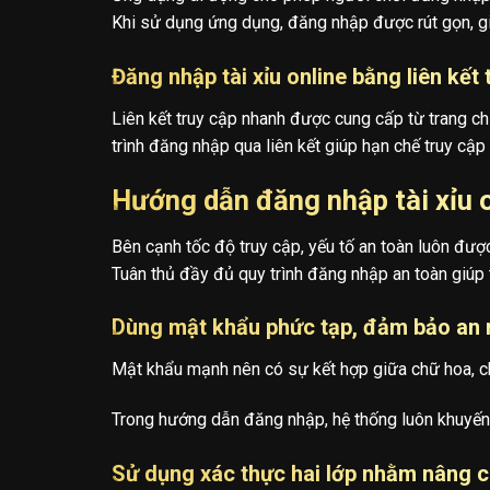
Khi sử dụng ứng dụng, đăng nhập được rút gọn, gi
Đăng nhập tài xỉu online bằng liên kết
Liên kết truy cập nhanh được cung cấp từ trang c
trình đăng nhập qua liên kết giúp hạn chế truy cập
Hướng dẫn đăng nhập tài xỉu o
Bên cạnh tốc độ truy cập, yếu tố an toàn luôn được
Tuân thủ đầy đủ quy trình đăng nhập an toàn giúp 
Dùng mật khẩu phức tạp, đảm bảo an 
Mật khẩu mạnh nên có sự kết hợp giữa chữ hoa, chữ
Trong hướng dẫn đăng nhập, hệ thống luôn khuyến 
Sử dụng xác thực hai lớp nhằm nâng c