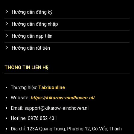
Hướng dẫn đăng ký
Hướng dẫn đăng nhập
Hướng dẫn nạp tiền
Hướng dẫn rút tiền
THÔNG TIN LIÊN HỆ
Thương hiệu:
Taixiuonline
Website:
https://kikarow-eindhoven.nl/
Email:
support@kikarow-eindhoven.nl
Hotline: 0976 852 431
Địa chỉ: 123A Quang Trung, Phường 12, Gò Vấp, Thành