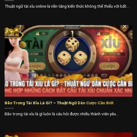
Thuật ngữ tài xỉu online là nền tảng kiến thức không thể thiếu với bất...
Bão Trong Tài Xỉu Là Gì? – Thuật Ngữ Dân Cược Cần Biết
Bão trong tài xỉu là gì luôn là câu hỏi được nhiều thành viên yêu...