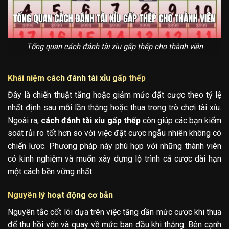
Tổng quan cách đánh tài xỉu gấp thếp cho thành viên
Khái niệm cách đánh tài xỉu gấp thếp
Đây là chiến thuật tăng hoặc giảm mức đặt cược theo tỷ lệ
nhất định sau mỗi lần thắng hoặc thua trong trò chơi tài xỉu.
Ngoài ra,
cách đánh tài xỉu gấp thếp
còn giúp các bạn kiểm
soát rủi ro tốt hơn so với việc đặt cược ngẫu nhiên không có
chiến lược. Phương pháp này phù hợp với những thành viên
có kinh nghiệm và muốn xây dựng lộ trình cá cược dài hạn
một cách bền vững nhất.
Nguyên lý hoạt động cơ bản
Nguyên tắc cốt lõi dựa trên việc tăng dần mức cược khi thua
để thu hồi vốn và quay về mức ban đầu khi thắng. Bên cạnh