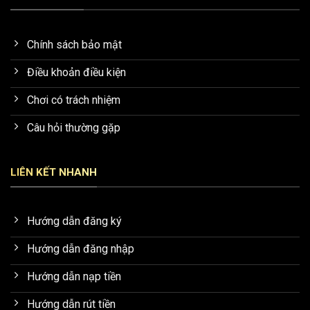
Chính sách bảo mật
Điều khoản điều kiện
Chơi có trách nhiệm
Câu hỏi thường gặp
LIÊN KẾT NHANH
Hướng dẫn đăng ký
Hướng dẫn đăng nhập
Hướng dẫn nạp tiền
Hướng dẫn rút tiền