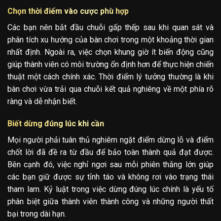
Chọn thời điểm vào cược phù hợp
Các bạn nên bắt đầu chuỗi gấp thếp sau khi quan sát và
phân tích xu hướng của bàn chơi trong một khoảng thời gian
nhất định. Ngoài ra, việc chọn khung giờ ít biến động cũng
giúp thành viên có môi trường ổn định hơn để thực hiện chiến
thuật một cách chính xác. Thời điểm lý tưởng thường là khi
bàn chơi vừa trải qua chuỗi kết quả nghiêng về một phía rõ
ràng và dễ nhận biết.
Biết dừng đúng lúc khi cần
Mọi người phải tuân thủ nghiêm ngặt điểm dừng lỗ và điểm
chốt lời đã đề ra từ đầu để bảo toàn thành quả đạt được.
Bên cạnh đó, việc nghỉ ngơi sau mỗi phiên thắng lớn giúp
các bạn giữ được sự tỉnh táo và không rơi vào trạng thái
tham lam. Kỷ luật trong việc dừng đúng lúc chính là yếu tố
phân biệt giữa thành viên thành công và những người thất
bại trong dài hạn.