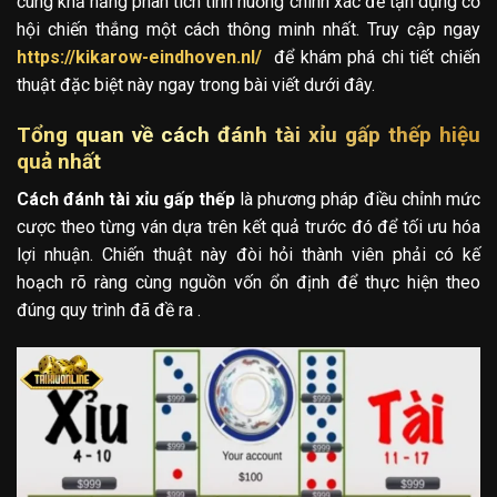
cùng khả năng phân tích tình huống chính xác để tận dụng cơ
hội chiến thắng một cách thông minh nhất. Truy cập ngay
https://kikarow-eindhoven.nl/
để
khám phá chi tiết chiến
thuật đặc biệt này ngay trong bài viết dưới đây.
Tổng quan về cách đánh tài xỉu gấp thếp hiệu
quả nhất
Cách đánh tài xỉu gấp thếp
là phương pháp điều chỉnh mức
cược theo từng ván dựa trên kết quả trước đó để tối ưu hóa
lợi nhuận. Chiến thuật này đòi hỏi thành viên phải có kế
hoạch rõ ràng cùng nguồn vốn ổn định để thực hiện theo
đúng quy trình đã đề ra .