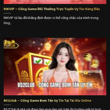
RIKVIP – Cổng Game Đổi Thưởng Trực Tuyến Uy Tín Hàng Đầu
RIKVIP từ lâu đã khẳng định được vị thế vững chắc của mình trong
lòng...
B52club – Cổng Game Bom Tấn Uy Tín Tại Tài Xỉu Online
B52Club là nhà cái đang làm mưa làm gió trên thị trường giải trí trực...