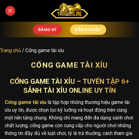
Bỏ
qua
nội
dung
ĐĂNG KÝ
ĐĂNG NHẬP
Trang chủ
/
Cổng game tài xỉu
CỔNG GAME TÀI XỈU
CỔNG GAME TÀI XỈU – TUYẾN TẬP 6+
SẢNH TÀI XỈU ONLINE UY TÍN
Cổng game tài xỉu
là tập hợp những thương hiệu game tài
xỉu uy tín, được chọn lọc kỹ lưỡng và hoạt động trên cùng
một nền tảng chung. Không chỉ mang đến đa dạng sảnh chơi
chất lượng, cổng game còn cung cấp cho người chơi những
thông tin đầy đủ về luật chơi, tỷ lệ trả thưởng, cách tham gia