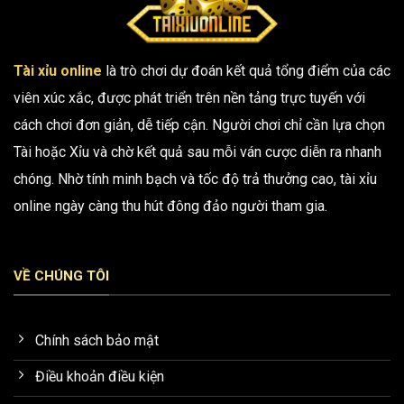
Tài xỉu online
là trò chơi dự đoán kết quả tổng điểm của các
viên xúc xắc, được phát triển trên nền tảng trực tuyến với
cách chơi đơn giản, dễ tiếp cận. Người chơi chỉ cần lựa chọn
Tài hoặc Xỉu và chờ kết quả sau mỗi ván cược diễn ra nhanh
chóng. Nhờ tính minh bạch và tốc độ trả thưởng cao, tài xỉu
online ngày càng thu hút đông đảo người tham gia.
VỀ CHÚNG TÔI
Chính sách bảo mật
Điều khoản điều kiện