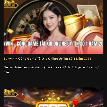
Sunwin – Cổng Game Tài Xỉu Online Uy Tín Số 1 Năm 2026
Sunwin hiện đang dẫn đầu thị trường cá cược trực tuyến nhờ vào sự
đầu...