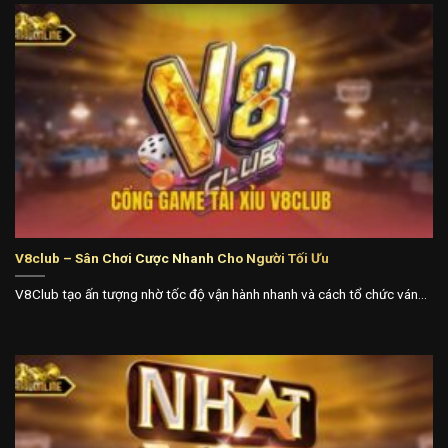
V8club – Sân Chơi Cược Nhanh Cho Người Tối Ưu
V8Club tạo ấn tượng nhờ tốc độ vận hành nhanh và cách tổ chức ván...