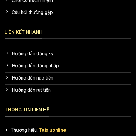
Chơi có trách nhiệm
Câu hỏi thường gặp
LIÊN KẾT NHANH
Hướng dẫn đăng ký
Hướng dẫn đăng nhập
Hướng dẫn nạp tiền
Hướng dẫn rút tiền
THÔNG TIN LIÊN HỆ
Thương hiệu:
Taixiuonline