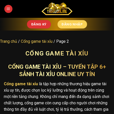
Bỏ
qua
nội
dung
ĐĂNG KÝ
ĐĂNG NHẬP
Trang chủ
/
Cổng game tài xỉu
/
Page 2
CỔNG GAME TÀI XỈU
CỔNG GAME TÀI XỈU – TUYẾN TẬP 6+
SẢNH TÀI XỈU ONLINE UY TÍN
Cổng game tài xỉu
là tập hợp những thương hiệu game tài
xỉu uy tín, được chọn lọc kỹ lưỡng và hoạt động trên cùng
một nền tảng chung. Không chỉ mang đến đa dạng sảnh chơi
chất lượng, cổng game còn cung cấp cho người chơi những
thông tin đầy đủ về luật chơi, tỷ lệ trả thưởng, cách tham gia