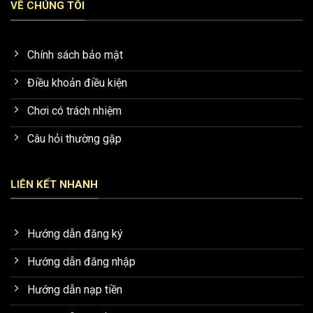
VỀ CHÚNG TÔI
Chính sách bảo mật
Điều khoản điều kiện
Chơi có trách nhiệm
Câu hỏi thường gặp
LIÊN KẾT NHANH
Hướng dẫn đăng ký
Hướng dẫn đăng nhập
Hướng dẫn nạp tiền