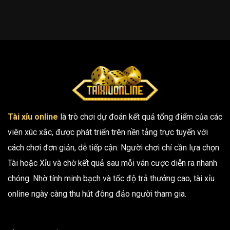
Tài xỉu online
là trò chơi dự đoán kết quả tổng điểm của các
viên xúc xắc, được phát triển trên nền tảng trực tuyến với
cách chơi đơn giản, dễ tiếp cận. Người chơi chỉ cần lựa chọn
Tài hoặc Xỉu và chờ kết quả sau mỗi ván cược diễn ra nhanh
chóng. Nhờ tính minh bạch và tốc độ trả thưởng cao, tài xỉu
online ngày càng thu hút đông đảo người tham gia.