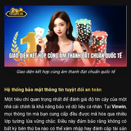
Giao diện kết hợp cùng âm thanh đạt chuẩn quốc tế
Hệ thống bảo mật thông tin tuyệt đối an toàn
Một tiêu chí quan trọng nhất để đánh giá độ tin cậy của một
nhà cái chính là khả năng bảo vệ dữ liệu cá nhân. Tại
Vinwin
,
mọi thông tin mà bạn cung cấp đều được mã hóa qua nhiều
lớp tường lửa vững chắc. Điều này đảm bảo rằng không có
bất kỳ bên thứ ba nào có thể xâm nhập hay đánh cắp tài sản