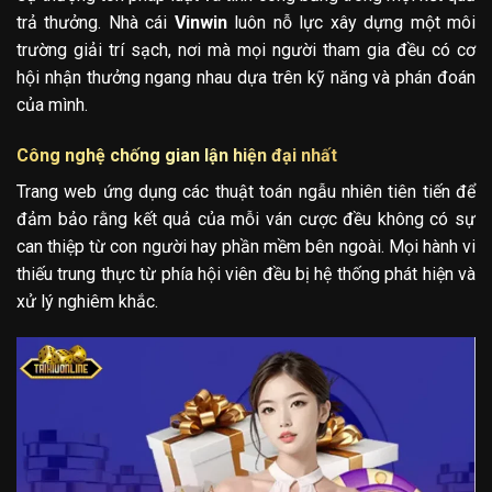
trả thưởng. Nhà cái
Vinwin
luôn nỗ lực xây dựng một môi
trường giải trí sạch, nơi mà mọi người tham gia đều có cơ
hội nhận thưởng ngang nhau dựa trên kỹ năng và phán đoán
của mình.
Công nghệ chống gian lận hiện đại nhất
Trang web ứng dụng các thuật toán ngẫu nhiên tiên tiến để
đảm bảo rằng kết quả của mỗi ván cược đều không có sự
can thiệp từ con người hay phần mềm bên ngoài. Mọi hành vi
thiếu trung thực từ phía hội viên đều bị hệ thống phát hiện và
xử lý nghiêm khắc.