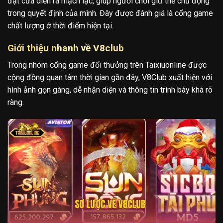
đặt cửa diễn ra mạch lạc, giúp người chơi giữ thế chủ động
trong quyết định của mình. Đây được đánh giá là cổng game
chất lượng ở thời điểm hiện tại.
Giới thiệu nhanh về V8club
Trong nhóm cổng game đổi thưởng trên Taixiuonline được
cộng đồng quan tâm thời gian gần đây, V8Club xuất hiện với
hình ảnh gọn gàng, dễ nhận diện và thông tin trình bày khá rõ
ràng.