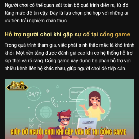
Người chơi có thể quan sát toàn bộ quá trình diễn ra, từ đó
tăng mức độ tin cậy. Đây là lựa chọn phù hợp với những ai
ưu tiên trải nghiệm chân thực.
Hỗ trợ người chơi khi gặp sự cố tại cổng game
Trong quá trình tham gia, việc phát sinh thắc mắc là khó tránh
khỏi. Một nền tảng được đánh giá cao khi có hệ thống hỗ trợ
kịp thời và rõ ràng. Cổng game xây dựng bộ phận hỗ trợ với
nhiều kênh liên hệ khác nhau, giúp người chơi dễ tiếp cận.