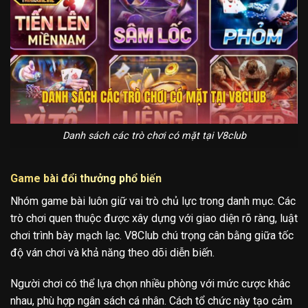
Danh sách các trò chơi có mặt tại V8club
Game bài đổi thưởng phổ biến
Nhóm game bài luôn giữ vai trò chủ lực trong danh mục. Các
trò chơi quen thuộc được xây dựng với giao diện rõ ràng, luật
chơi trình bày mạch lạc. V8Club chú trọng cân bằng giữa tốc
độ ván chơi và khả năng theo dõi diễn biến.
Người chơi có thể lựa chọn nhiều phòng với mức cược khác
nhau, phù hợp ngân sách cá nhân. Cách tổ chức này tạo cảm