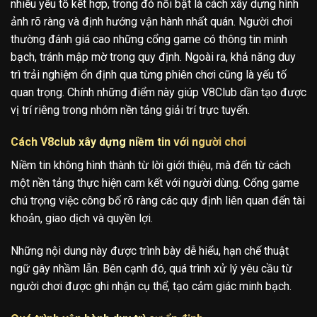
nhiều yếu tố kết hợp, trong đó nổi bật là cách xây dựng hình
ảnh rõ ràng và định hướng vận hành nhất quán. Người chơi
thường đánh giá cao những cổng game có thông tin minh
bạch, tránh mập mờ trong quy định. Ngoài ra, khả năng duy
trì trải nghiệm ổn định qua từng phiên chơi cũng là yếu tố
quan trọng. Chính những điểm này giúp V8Club dần tạo được
vị trí riêng trong nhóm nền tảng giải trí trực tuyến.
Cách V8club xây dựng niềm tin với người chơi
Niềm tin không hình thành từ lời giới thiệu, mà đến từ cách
một nền tảng thực hiện cam kết với người dùng. Cổng game
chú trọng việc công bố rõ ràng các quy định liên quan đến tài
khoản, giao dịch và quyền lợi.
Những nội dung này được trình bày dễ hiểu, hạn chế thuật
ngữ gây nhầm lẫn. Bên cạnh đó, quá trình xử lý yêu cầu từ
người chơi được ghi nhận cụ thể, tạo cảm giác minh bạch.